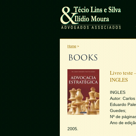
Home
>
Livro teste -
INGLES
INGLES
Autor: Carlos
Eduardo Pale
Guedes;
Nº de páginas
Ano de ediçã
2005.