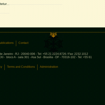
etur...
ublications
Contact
 de Janeiro - RJ - 20040-006 - Tel: +55 21 2224.8726 / Fax: 2232.1012
I - bloco A - sala 301 - Asa Sul - Brasília - DF - 70316-102 - Tel: +55 61
cy
Terms and Conditions
Administration