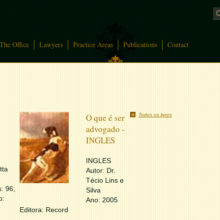
The Office
Lawyers
Practice Areas
Publications
Contact
O que é ser
Todos os livros
advogado -
INGLES
INGLES
tta
Autor: Dr.
Técio Lins e
: 96;
Silva
o:
Ano: 2005
Editora: Record