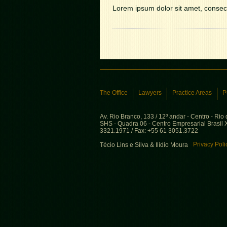
Lorem ipsum dolor sit amet, consect
The Office
Lawyers
Practice Areas
P
Av. Rio Branco, 133 / 12º andar - Centro - Rio
SHS - Quadra 06 - Centro Empresarial Brasil XX
3321.1971 / Fax: +55 61 3051.3722
Privacy Poli
Técio Lins e Silva & Ilídio Moura