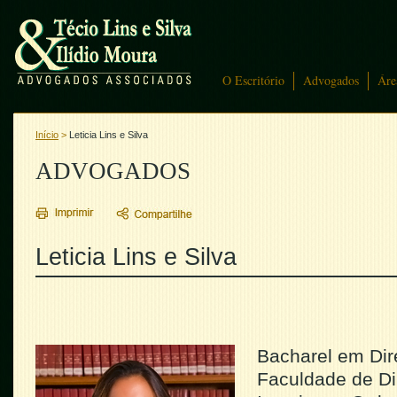
O Escritório
Advogados
Áre
Início
>
Leticia Lins e Silva
ADVOGADOS
Leticia Lins e Silva
Bacharel em Dir
Faculdade de Di