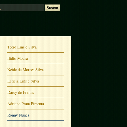
Técio Lins e Silva
Ilídio Moura
Neide de Moraes Silva
Letícia Lins e Silva
Darcy de Freitas
Adriano Prata Pimenta
Ronny Nunes