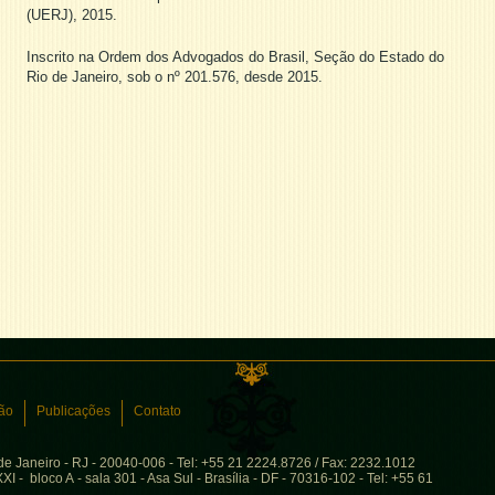
(UERJ), 2015.
Inscrito na Ordem dos Advogados do Brasil, Seção do Estado do
Rio de Janeiro, sob o nº 201.576, desde 2015.
ão
Publicações
Contato
 de Janeiro - RJ - 20040-006 - Tel: +55 21 2224.8726 / Fax: 2232.1012
I - bloco A - sala 301 - Asa Sul - Brasília - DF - 70316-102 - Tel: +55 61