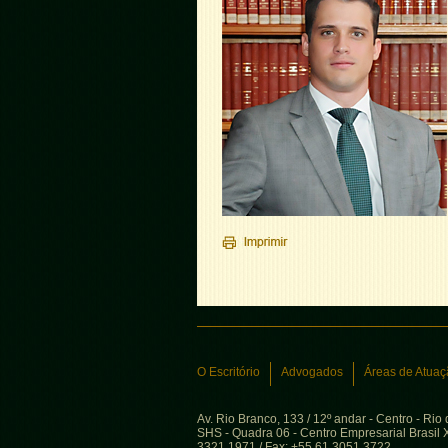
O Escritório
Advogados
Áreas de Atuaç
Av. Rio Branco, 133 / 12º andar - Centro - Rio
SHS - Quadra 06 - Centro Empresarial Brasil XX
3321.1971 / Fax: +55 61 3051.3722