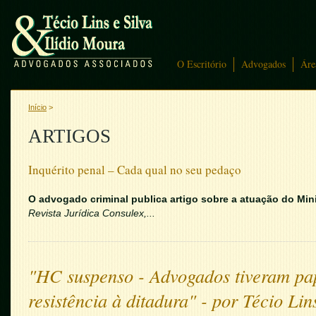
O Escritório
Advogados
Áre
Início
>
ARTIGOS
Inquérito penal – Cada qual no seu pedaço
O advogado criminal publica artigo sobre a atuação do Mini
Revista Jurídica Consulex,...
"HC suspenso - Advogados tiveram pa
resistência à ditadura" - por Técio Lins