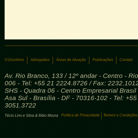
O Escritório
Advogados
Áreas de Atuação
Publicações
Contato
Av. Rio Branco, 133 / 12º andar - Centro - Ri
006 - Tel: +55 21 2224.8726 / Fax: 2232.101
SHS - Quadra 06 - Centro Empresarial Brasil 
Asa Sul - Brasília - DF - 70316-102 - Tel: +5
3051.3722
Política de Privacidade
Termos e Condições
Técio Lins e Silva & Ilídio Moura