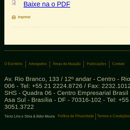
Baixe na o PDF
O Escritório
Advogados
Áreas de Atuação
Publicações
Contato
Av. Rio Branco, 133 / 12º andar - Centro - Ri
006 - Tel: +55 21 2224.8726 / Fax: 2232.101
SHS - Quadra 06 - Centro Empresarial Brasil 
Asa Sul - Brasília - DF - 70316-102 - Tel: +5
3051.3722
Política de Privacidade
Termos e Condições
Técio Lins e Silva & Ilídio Moura