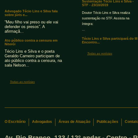
Sustentação Técio Lins e Silva -
STF - 23/10/2019
Advogado Técio Lins e Silva fala
Doutor Técio Lins e Silva realiza
sobre júris e...
sustentação no STF. Assista na
“Meu filho vai preso ou ele vai
íntegra:
defender os presos”. A
...
afirmaçã...
Técio Lins e Silva participará do III
Ato público contra a censura em
Encontro...
Niterói
Técio Lins e Silva e o poeta
Todas as notícias
Geraldo Carneiro participam de
ato público contra a censura, na
sala Nelson...
Todas as notícias
O Escritório
Advogados
Áreas de Atuação
Publicações
Contat
Av. Rio Branco, 133 / 12º andar - Centro - R