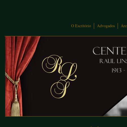
O Escritório
Advogados
Áre