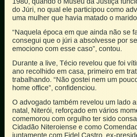
1980, quando o Museu da Justiça func
do Júri, no qual ele participou como a
uma mulher que havia matado o marido
“Naquela época em que ainda não se f
consegui que o júri a absolvesse por se
emociono com esse caso”, contou.
Durante a live, Técio revelou que foi ví
ano recolhido em casa, primeiro em tra
trabalhando. “Não gostei nem um pouco
home office”, confidenciou.
O advogado também revelou um lado a
natal, Niterói, reforçado em vários mo
comemorou com orgulho ter sido consag
Cidadão Niteroiense e como Comendado
juntamente com Fidel Castro, ex-presi