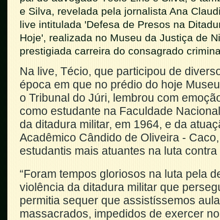
e Silva, revelada pela jornalista Ana Clau
live intitulada 'Defesa de Presos na Ditadu
Hoje', realizada no Museu da Justiça de Nit
prestigiada carreira do consagrado crimina
Na live, Técio, que participou de diver
época em que no prédio do hoje Museu 
o Tribunal do Júri, lembrou com emoção 
como estudante na Faculdade Nacional 
da ditadura militar, em 1964, e da atua
Acadêmico Cândido de Oliveira - Caco
estudantis mais atuantes na luta contra
“Foram tempos gloriosos na luta pela d
violência da ditadura militar que perse
permitia sequer que assistíssemos aul
massacrados, impedidos de exercer no