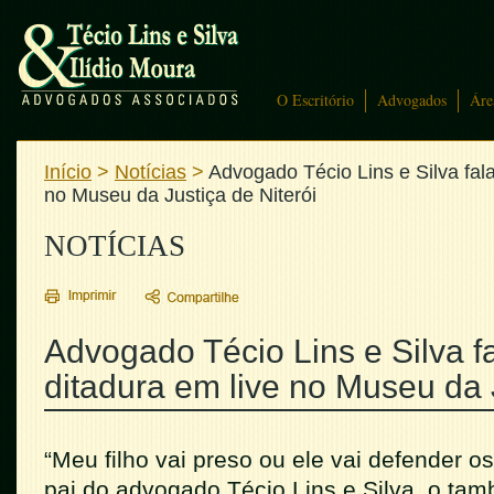
O Escritório
Advogados
Áre
Início
>
Notícias
>
Advogado Técio Lins e Silva fala
no Museu da Justiça de Niterói
NOTÍCIAS
Advogado Técio Lins e Silva fa
ditadura em live no Museu da J
“Meu filho vai preso ou ele vai defender o
pai do advogado Técio Lins e Silva, o ta