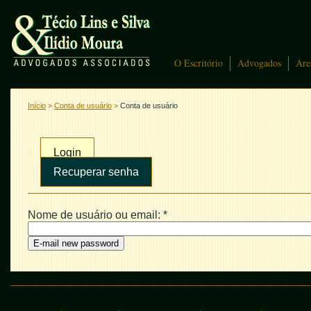
O Escritório
Advogados
Áre
Início
>
Conta de usuário
>
Conta de usuário
Login
Recuperar senha
Nome de usuário ou email:
*